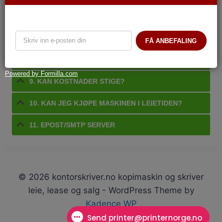
6. HVA KOSTER DET Å TRYKKE PÅ KOPIMASKIN?
7. KAN JEG SELV INSTALLERE
MULTIFUNKSJONSSKRIVER?
FÅ ANBEFALING
8. FORSIKRING AV SKRIVER
Powered by Formilla.com
9. KAN KOSTNADER STIGE?
10. KAN JEG KJØPE MASKINEN I LEIETIDEN?
11. EPOST/SMTP SERVER
© 2026 kontorskriver.no kopimaskin og skriver
leie, lease og salg - WordPress Theme by
Kadence WP