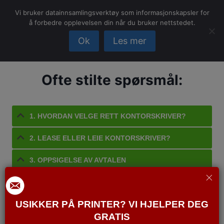
Skip
Vi bruker datainnsamlingsverktøy som informasjonskapsler for
to
å forbedre opplevelsen din når du bruker nettstedet.
content
Ok
Les mer
Ofte stilte spørsmål:
1. HVORDAN VELGE RETT KONTORSKRIVER?
2. LEASE ELLER LEIE KONTORSKRIVER?
3. OPPSIGELSE AV AVTALEN
4. GEBYRER
USIKKER PÅ PRINTER? VI HJELPER DEG
5. FRAKT, OPPSETT OG INSTALLASJON
KONTORSKRIVER
GRATIS